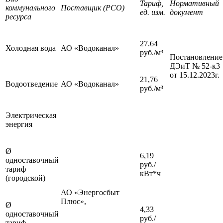
Тариф,
Нормативный
коммунального
Поставщик (РСО)
ед. изм.
документ
ресурса
27.64
Холодная вода
АО «Водоканал»
руб./м³
Постановление
ДЭиТ № 52-к3
от 15.12.2023г.
21,76
Водоотведение
АО «Водоканал»
руб./м³
Электрическая
энергия
Ø
6,19
одноставочный
руб./
тариф
кВт*ч
(городской)
АО «Энергосбыт
Плюс»,
Ø
4,33
одноставочный
руб./
тариф