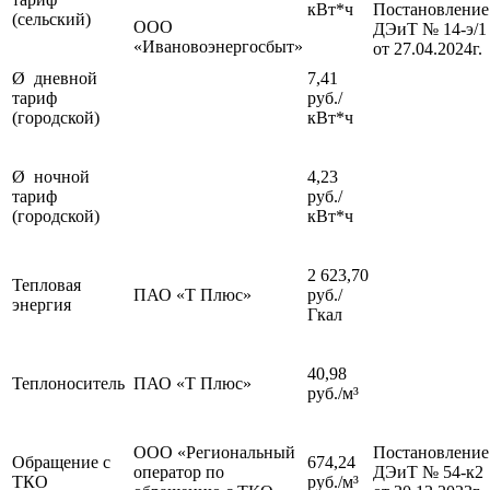
кВт*ч
Постановление
(сельский)
ООО
ДЭиТ № 14-э/1
«Ивановоэнергосбыт»
от 27.04.2024г.
Ø дневной
7,41
тариф
руб./
(городской)
кВт*ч
Ø ночной
4,23
тариф
руб./
(городской)
кВт*ч
2 623,70
Тепловая
ПАО «Т Плюс»
руб./
энергия
Гкал
40,98
Теплоноситель
ПАО «Т Плюс»
руб./м³
ООО «Региональный
Постановление
Обращение с
674,24
оператор по
ДЭиТ № 54-к2
ТКО
руб./м³